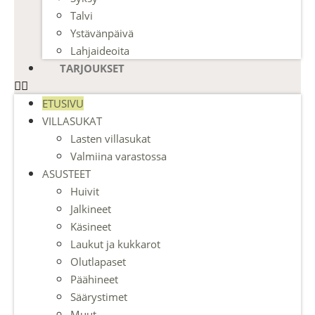
Talvi
Ystävänpäivä
Lahjaideoita
TARJOUKSET
ETUSIVU
VILLASUKAT
Lasten villasukat
Valmiina varastossa
ASUSTEET
Huivit
Jalkineet
Käsineet
Laukut ja kukkarot
Olutlapaset
Päähineet
Säärystimet
Muut