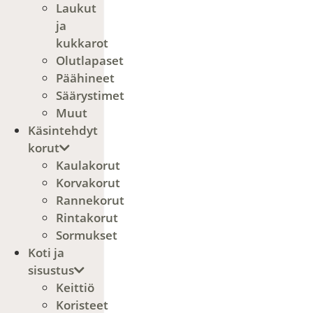
Laukut
ja
kukkarot
Olutlapaset
Päähineet
Säärystimet
Muut
Käsintehdyt
korut
Kaulakorut
Korvakorut
Rannekorut
Rintakorut
Sormukset
Koti ja
sisustus
Keittiö
Koristeet