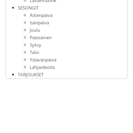
Lastenhuone
SESONGIT
Äitienpäivä
Isänpäivä
Joulu
Pääsiäinen
Syksy
Talvi
Ystävänpäivä
Lahjaideoita
TARJOUKSET