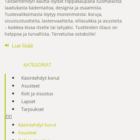
Taitaentehdyn kautta löydät roppakaupalla suomalaista
laadukasta kädentaitoa, designia ja osaamista.
Tuotevalikoimasta löytyy monenmoista: koruja,
sisustustuotteita, lastenvaatteita, villasukkia ja asusteita
– kaikkea kivaa itselle tai lahjaksi. Tuotteiden tilaus on
helppoa ja turvallista. Tervetuloa ostoksille!
Lue lisää
KATEGORIAT
Käsintehdyt korut
Asusteet
Koti ja sisustus
Lapset
Tarjoukset
Käsintehdyt korut
Asusteet