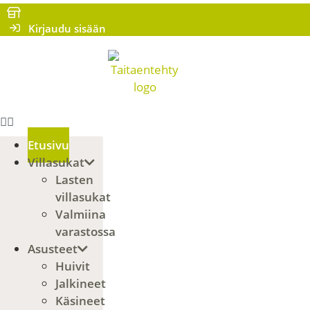
Mene
sisältöön
Kirjaudu sisään
Etusivu
Villasukat
Lasten
villasukat
Valmiina
varastossa
Asusteet
Huivit
Jalkineet
Käsineet