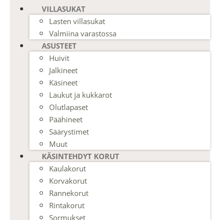
VILLASUKAT
Lasten villasukat
Valmiina varastossa
ASUSTEET
Huivit
Jalkineet
Käsineet
Laukut ja kukkarot
Olutlapaset
Päähineet
Säärystimet
Muut
KÄSINTEHDYT KORUT
Kaulakorut
Korvakorut
Rannekorut
Rintakorut
Sormukset