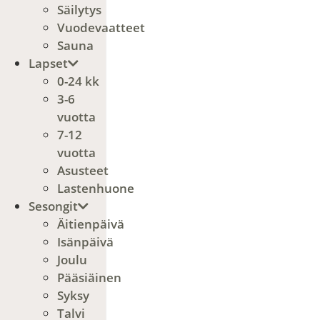
Säilytys
Vuodevaatteet
Sauna
Lapset
0-24 kk
3-6
vuotta
7-12
vuotta
Asusteet
Lastenhuone
Sesongit
Äitienpäivä
Isänpäivä
Joulu
Pääsiäinen
Syksy
Talvi